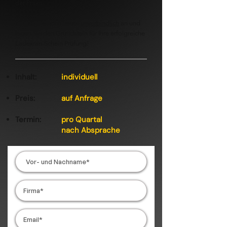
der Praxis.
Fragen Sie noch heute
unverbindlich
an und
legen Sie den Grundstein für Ihre erfolgreiche
Ladekran-Schein Prüfung!
Inhalt:
individuell
Preis:
auf Anfrage
Termin:
pro Quartal
nach Absprache