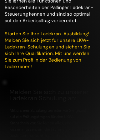
Sie lernen alle Funktionen und
Besonderheiten der Palfinger Ladekran-
Steuerung kennen und sind so optimal
auf den Arbeitsalltag vorbereitet.
Starten Sie Ihre Ladekran-Ausbildung!
Melden Sie sich jetzt für unsere LKW-
Ladekran-Schulung an und sichern Sie
sich Ihre Qualifikation. Mit uns werden
Sie zum Profi in der Bedienung von
Ladekranen!
Melden Sie sich zu unserer
Ladekran Schulung an:
Mit unserer Schulung bereiten wir Sie gezielt
auf die Prüfungsfragen für den LKW-
Kranschein vor.
Sie lernen alles, was Sie
wissen müssen, um die Prüfung souverän zu
bestehen – sowohl in der Theorie als auch in