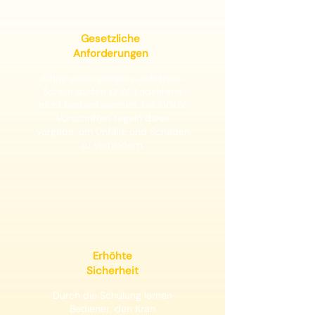
Gesetzliche
Anforderungen
Ohne einen gültigen Ladekran-
Schein dürfen LKW-Ladekrane
nicht bedient werden. Die DGUV
Vorschriften regeln diese
Vorgabe, um Unfälle und Schäden
zu verhindern.
Erhöhte
Sicherheit
Durch die Schulung lernen
Bediener, den Kran