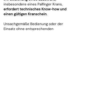
insbesondere eines Palfinger Krans,
erfordert technisches Know-how und
einen gültigen Kranschein
.
Unsachgemäße Bedienung oder der
Einsatz ohne entsprechenden
Nachweis in Form eines Ladekran
Führerscheins kann erhebliche Risiken
und sogar empfindliche Strafen mit
sich bringen.
Unsere Schulung zur Palfinger Kran
Steuerung:
In der theoretischen Prüfung erwarten
Sie Fragen zu:
Präzise und sichere Bedienung der
Steuerung
Optimale Nutzung von Hydraulik- und
Zusatzfunktionen
Einhaltung aller Sicherheitsvorschriften