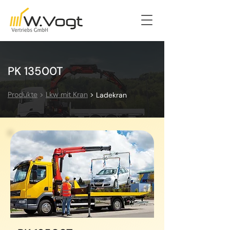
PK 13500T
Produkte
>
Lkw mit Kran
>
Ladekran