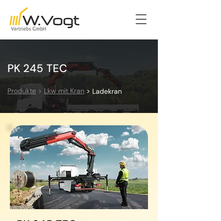
PK 245 TEC
Produkte
>
Lkw mit Kran
>
Ladekran