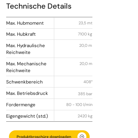
Technische Details
Max. Hubmoment
23,5 mt
Max. Hubkraft
7100 kg
Max. Hydraulische
20,0 m
Reichweite
Max. Mechanische
20,0 m
Reichweite
Schwenkbereich
408°
Max. Betriebsdruck
385 bar
Fordermenge
80 - 100 l/min
Eigengewicht (std.)
2420 kg
Produktbroschüre downloaden