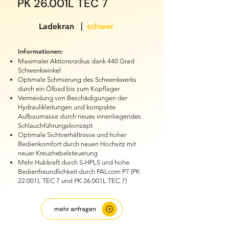
PK 26.001L TEC 7
|
Ladekran
schwer
Informationen:
Maximaler Aktionsradius dank 440 Grad
Schwenkwinkel
Optimale Schmierung des Schwenkwerks
durch ein Ölbad bis zum Kopflager
Vermeidung von Beschädigungen der
Hydraulikleitungen und kompakte
Aufbaumasse durch neues innenliegendes
Schlauchführungskonzept
Optimale Sichtverhältnisse und hoher
Bedienkomfort durch neuen Hochsitz mit
neuer Kreuzhebelsteuerung
Mehr Hubkraft durch S-HPLS und hohe
Bedienfreundlichkeit durch PALcom P7 (PK
22.001L TEC 7 und PK 26.001L TEC 7)
mehr anfragen